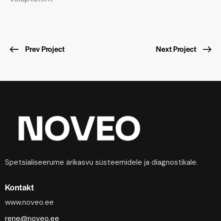
Prev Project
Next Project
Spetsialiseerume ärikasvu süsteemidele ja diagnostikale.
Kontakt
www.noveo.ee
rene@noveo.ee