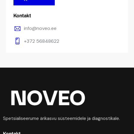
Kontakt
info@noveo.ee
+372 56848622
Spetsialiseerume ärikasvu süsteemidele ja diagnostikale.
Kontakt