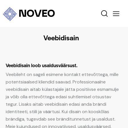
Veebidisain
Veebidisain loob usaldusväärsust.
Veebileht on sageli esimene kontakt ettevõttega, mille
potentsiaalsed kliendid saavad. Professionaalne
veebidisain aitab külastajale jätta positiivse esmamulje
ja võib olla ettevõttega edasi suhtlemisel otsustav
tegur. Lisaks aitab veebidisain edasi anda brändi
identiteeti, stiili ja väärtusi. Kui disain on kooskõlas
brändiga, tugevdab see bränditunnetust ja usaldust.
Meie kujundused on innovatiivsed, usaldusväärsed,