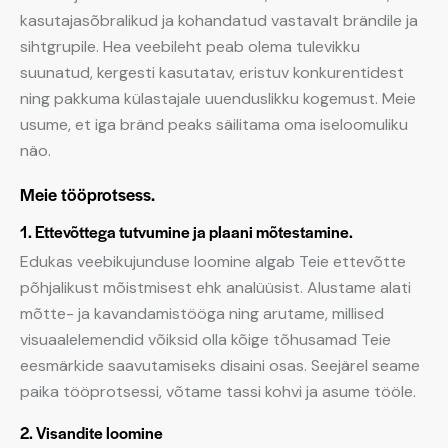
kasutajasõbralikud ja kohandatud vastavalt brändile ja
sihtgrupile. Hea veebileht peab olema tulevikku
suunatud, kergesti kasutatav, eristuv konkurentidest
ning pakkuma külastajale uuenduslikku kogemust. Meie
usume, et iga bränd peaks säilitama oma iseloomuliku
näo.
Meie tööprotsess.
1. Ettevõttega tutvumine ja plaani mõtestamine.
Edukas veebikujunduse loomine algab Teie ettevõtte
põhjalikust mõistmisest ehk analüüsist. Alustame alati
mõtte- ja kavandamistööga ning arutame, millised
visuaalelemendid võiksid olla kõige tõhusamad Teie
eesmärkide saavutamiseks disaini osas. Seejärel seame
paika tööprotsessi, võtame tassi kohvi ja asume tööle.
2. Visandite loomine